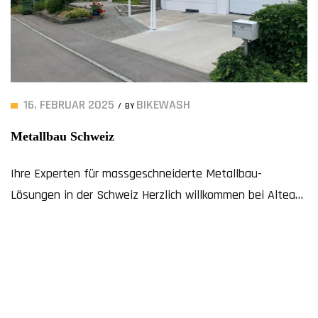
16. FEBRUAR 2025
BIKEWASH
BY
Metallbau Schweiz
Ihre Experten für massgeschneiderte Metallbau-
Lösungen in der Schweiz Herzlich willkommen bei Alteag
Metallbausysteme AG, dem Ort, an dem erstklassige
Metallbaulösungen und massgeschneiderte Exzellenz
aufeinandertreffen. Mit einem Fundament von über vier
Jahrzehnten Erfahrung in Entwurf, Fertigung und
Installation bieten wir ein umfangreiches Angebot an