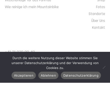
Waschanlage für das Fahrrad
Shop
Wie reinige ich mein Mountainbike
Fotos
Standorte
Über Uns
Kontakt
KONTAKT
+41 31 930 80 40
Durch die weitere Nutzung dieser Website stimmen Sie
info@alteag.ch
unserer Datenschutzerklärung und der Verwendung von
Cookies zu.
VERBINDE DICH MIT UNS
Akzeptieren
Ablehnen
Datenschutzerklärung
© 2026 Bike Wash. All Rights Reserved.