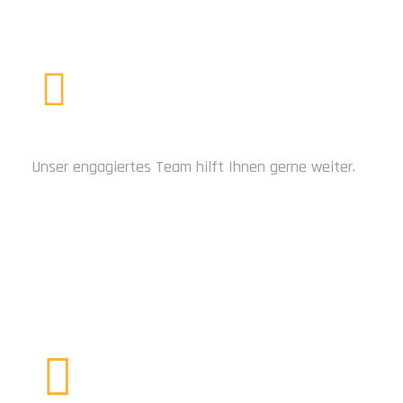
Metallbausystemen. Von Velounterständen über
Parkiersysteme bis hin zu Carports, Überdachungen
jeglicher Art, […]
BRAUCHEN SIE HILFE?
Unser engagiertes Team hilft Ihnen gerne weiter.
JETZT KONTAKTIEREN