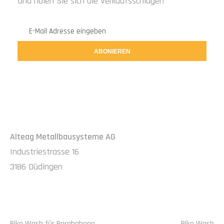
Und holen Sie sich die Verkaufsschlager!
ABONIEREN
IMPRESSUM
Alteag Metallbausysteme AG
Industriestrasse 16
3186 Düdingen
ALTEAG
NAVIGATION
Bike Wash für Bergbahnen
Bike Wash