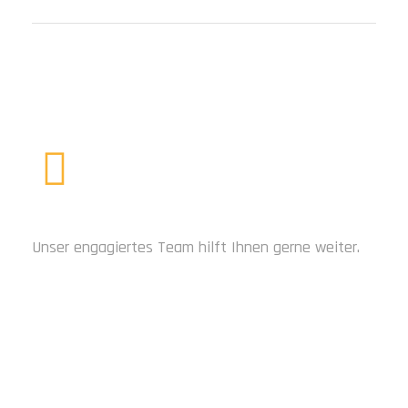
BRAUCHEN SIE HILFE?
Unser engagiertes Team hilft Ihnen gerne weiter.
JETZT KONTAKTIEREN