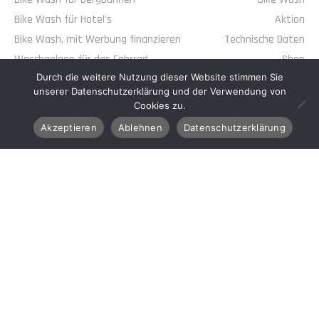
Bike Wash für Hotel's
Aktion
Bike Wash, mit Werbung finanzieren
Technische Daten
Waschanlage für das Fahrrad
Shop
Durch die weitere Nutzung dieser Website stimmen Sie
Wie reinige ich mein Mountainbike
Fotos
unserer Datenschutzerklärung und der Verwendung von
Standorte
Cookies zu.
Über Uns
Akzeptieren
Ablehnen
Datenschutzerklärung
Kontakt
KONTAKT
+41 31 930 80 40
info@alteag.ch
VERBINDE DICH MIT UNS