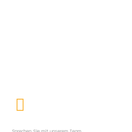
men. Von Velounterständen über Parkiersysteme bis hin zu
RUFEN SIE UNS AN
Sprechen Sie mit unserem Team