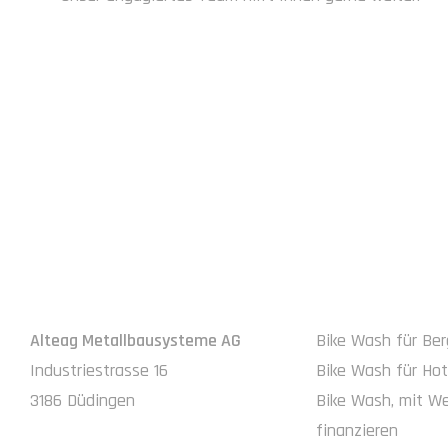
JETZT KONTAKTIEREN
IMPRESSUM
ALTEAG
Alteag Metallbausysteme AG
Bike Wash für Be
Industriestrasse 16
Bike Wash für Hot
3186 Düdingen
Bike Wash, mit W
finanzieren