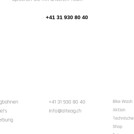
+41 31 930 80 40
KONTAKT
NAVIGAT
rgbahnen
+41 31 930 80 40
Bike Wash
Aktion
el's
info@alteag.ch
Technische
erbung
Shop