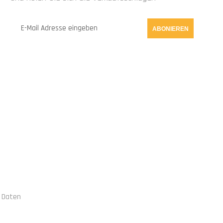
ABONIEREN
ION
VERBINDE DICH MIT UNS
 Daten