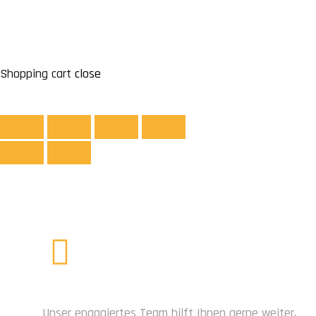
bieten wir ein umfangreiches Angebot an Metallbausyste
Carports, Überdachungen jeglicher Art, […]
Shopping cart
close
BRAUCHEN SIE HILFE?
Unser engagiertes Team hilft Ihnen gerne weiter.