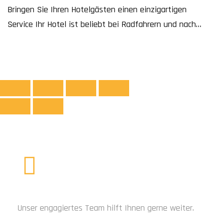
Bringen Sie Ihren Hotelgästen einen einzigartigen
Service Ihr Hotel ist beliebt bei Radfahrern und nach
schlechtem Wetter ist der Fahrradabstellraum
vollkommen verschmutzt? Verleihen Sie Ihren Gästen
den ultimativen Luxus und vereinfachen Sie ihnen den
Tag, indem Sie Bike Wash als Velo Reinigungsstation
anbieten. Die einfach zu bedienenden Waschboxen für
Fahrräder sind die perfekte Lösung für […]
BRAUCHEN SIE HILFE?
Unser engagiertes Team hilft Ihnen gerne weiter.