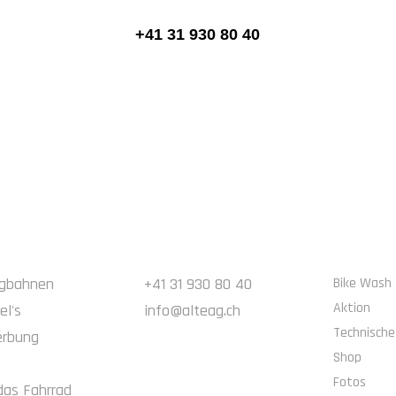
+41 31 930 80 40
KONTAKT
NAVIGAT
rgbahnen
+41 31 930 80 40
Bike Wash
Aktion
el's
info@alteag.ch
Technische
erbung
Shop
Fotos
das Fahrrad