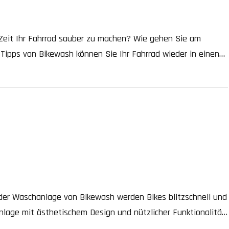
 Zeit Ihr Fahrrad sauber zu machen? Wie gehen Sie am
 Tipps von Bikewash können Sie Ihr Fahrrad wieder in einen
ssig das Fahrrad waschen? Nur durch regelmässige Pflege […]
 der Waschanlage von Bikewash werden Bikes blitzschnell und
lage mit ästhetischem Design und nützlicher Funktionalität.
ngwanne für Schmutz- und Abwasser. Mehrwert für Tourismus