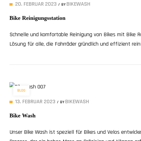
20. FEBRUAR 2023
BIKEWASH
BY
Bike Reinigungsstation
Schnelle und komfortable Reinigung von Bikes mit Bike Re
Lösung für alle, die Fahrräder gründlich und effizient r
einfachen und ergonomischen Design ermöglicht die Rein
Mit Bike Wash gehören Verschmutzungen durch Velos der
BLOG
13. FEBRUAR 2023
BIKEWASH
BY
Bike Wash
Unser Bike Wash ist speziell für Bikes und Velos entwick