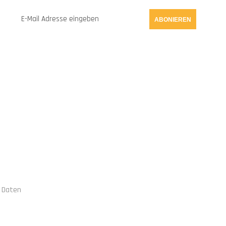
ABONIEREN
ION
VERBINDE DICH MIT UNS
 Daten