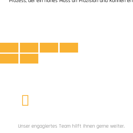
Prozess, der ein hohes Mass an Präzision und Können erfo
Herstellung der Box selbst. Dazu muss das Metall in di
werden. […]
BRAUCHEN SIE HILFE?
Unser engagiertes Team hilft Ihnen gerne weiter.