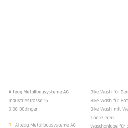
JETZT KONTAKTIEREN
IMPRESSUM
ALTEAG
Alteag Metallbausysteme AG
Bike Wash für Be
Industriestrasse 16
Bike Wash für Hot
3186 Düdingen
Bike Wash, mit W
finanzieren
Alteag Metallbausysteme AG
Waschanlage für 