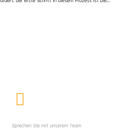
rdert. Der erste Schritt in diesem Prozess ist die
e gewünschte Form und Grösse geschnitten und geformt
RUFEN SIE UNS AN
Sprechen Sie mit unserem Team