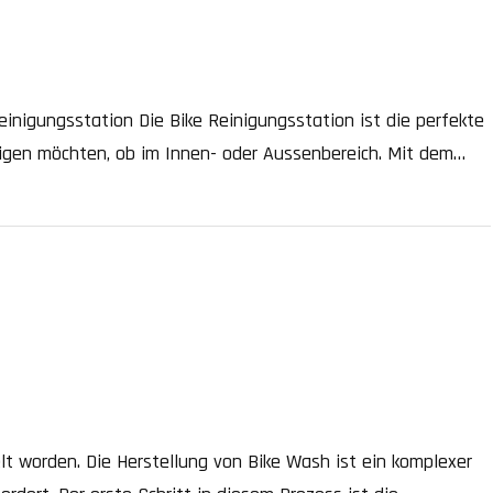
inigungsstation Die Bike Reinigungsstation ist die perfekte
einigen möchten, ob im Innen- oder Aussenbereich. Mit dem
igungsstation eine komfortable Anwendung für alle Nutzer.
 Vergangenheit an […]
elt worden. Die Herstellung von Bike Wash ist ein komplexer