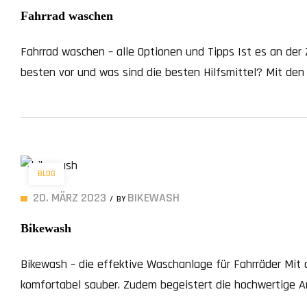
Fahrrad waschen
Fahrrad waschen – alle Optionen und Tipps Ist es an der
besten vor und was sind die besten Hilfsmittel? Mit den
glanzvollen Zustand bringen. Warum sollten Sie regelmä
BLOG
20. MÄRZ 2023
BIKEWASH
BY
Bikewash
Bikewash – die effektive Waschanlage für Fahrräder Mit
komfortabel sauber. Zudem begeistert die hochwertige An
Vom verzinkten Stahlrahmen bis zur integrierten Auffa