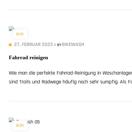
und Fachgeschäfte Die Bikewash Anlagen sind schon an vi
BLOG
27. FEBRUAR 2023
BIKEWASH
BY
Fahrrad reinigen
Wie man die perfekte Fahrrad-Reinigung in Waschanlage
sind Trails und Radwege häufig noch sehr sumpfig. Als Fo
Abstellraum eines Hotels untergestellt werden, oft in e
ausgelegte Waschanlagen entwickelt, um schnell und be
BLOG