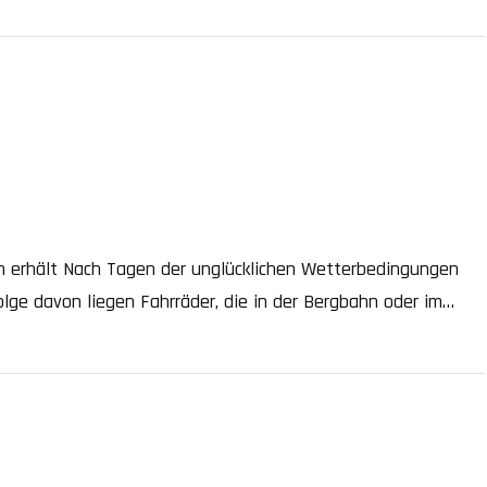
elen Orten im Einsatz, […]
n erhält Nach Tagen der unglücklichen Wetterbedingungen
lge davon liegen Fahrräder, die in der Bergbahn oder im
inem schmutzigen Zustand. Deshalb hat Bike Wash speziell
quem den […]